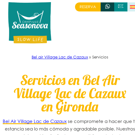
Skip
RESERVA
+335 57 16 74 65
ESCRÍBENOS
to
content
Bel air Village Lac de Cazaux
»
Servicios
Servicios en Bel Air
Village Lac de Cazaux
en Gironda
Bel Air Village Lac de Cazaux
se compromete a hacer que t
estancia sea lo más cómoda y agradable posible. Nuestros