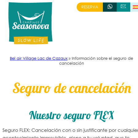
Skip
RESERVA
+335 57 16 74 65
ESCRÍBENOS
to
content
Bel air Village Lac de Cazaux
»
Información sobre el seguro de
cancelación
Seguro de cancelación
Nuestro seguro FLEX
Seguro FLEX: Cancelación con o sin justificante por cualquie
acontecimiento imprevisible, ajeno a tu voluntad, que te