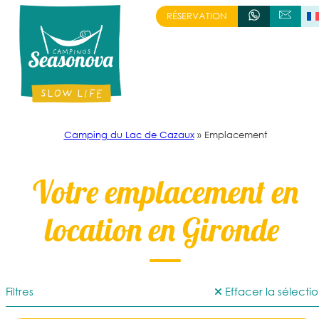
Aller
RÉSERVATION
+335 57 16 74 65
ÉCRIVEZ-NOUS
au
contenu
Camping du Lac de Cazaux
»
Emplacement
Votre emplacement en
location en Gironde
Filtres
Effacer la sélecti