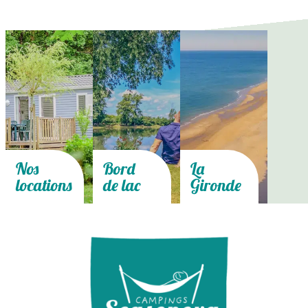
Nos
Bord
La
locations
de lac
Gironde